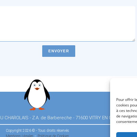
ENVOYER
Pour offrir 
cookies pour
à ces techn
de navigatio
 CHAROLAIS - Z.A. de Barbereche - 71600 VITRY EN CHAROLLAIS
consentement
Copyright 2026 © - Tous droits réservés
Mentions Légales
–
Politique de Cookies